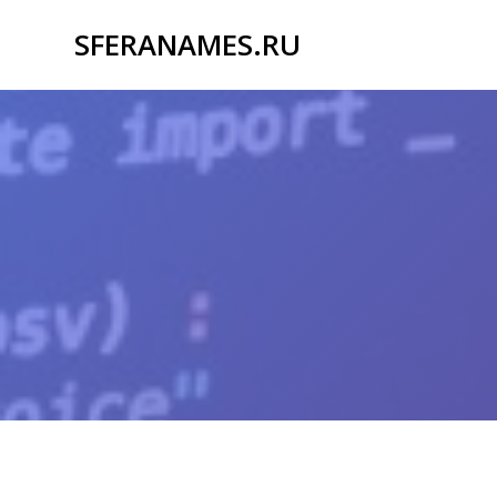
Перейти
SFERANAMES.RU
к
контенту