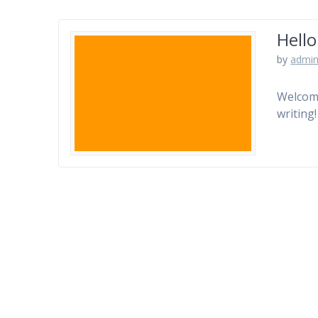
Hello
by
admi
Welcome 
writing!